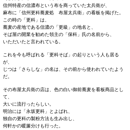
信州特産の信濃布という布を商っていた太兵衛が、
麻布に「信州更科蕎麦処 布屋太兵衛」の看板を掲げた。
この時の「更科」は、
蕎麦の産地である信濃の「更級」の地名と、
そば屋の開業を勧めた領主の「保科」氏の名前から、
いただいたと言われている。
これを今も呼ばれる「更科そば」の起りという人も居る
が、
じつは「さらしな」の名は、その前から使われていたよう
だ。
その布屋太兵衛の店は、色の白い御前蕎麦を看板商品とし
て、
大いに流行ったらしい。
明治には「永坂更科」とよばれ、
独自の更科の製粉方法も生み出し、
何軒かの暖簾分けも行った。