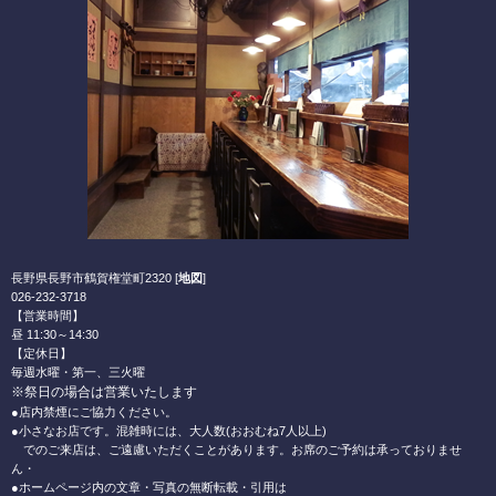
長野県長野市鶴賀権堂町2320 [
地図
]
026-232-3718
【営業時間】
昼 11:30～14:30
【定休日】
毎週水曜・第一、三火曜
※祭日の場合は営業いたします
●店内禁煙にご協力ください。
●小さなお店です。混雑時には、大人数(おおむね7人以上)
でのご来店は、ご遠慮いただくことがあります。お席のご予約は承っておりませ
ん・
●ホームページ内の文章・写真の無断転載・引用は